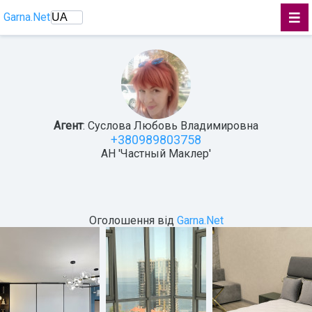
Garna.Net
Агент
: Суслова Любовь Владимировна
+380989803758
АН 'Частный Маклер'
Оголошення від
Garna.Net